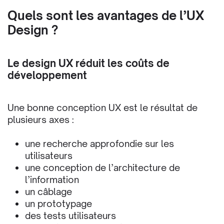
Quels sont les avantages de l’UX
Design ?
Abonnez-vous pour
Le design UX réduit les coûts de
obtenir un guide
développement
gratuit!
Une bonne conception UX est le résultat de
plusieurs axes :
Obtenez la meilleure ressource sur la façon de
concevoir des produits numériques utiles et
une recherche approfondie sur les
beaux.
utilisateurs
une conception de l’architecture de
l’information
un câblage
un prototypage
des tests utilisateurs